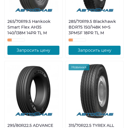
265/70R19.5 Hankook
285/70R19.5 Blackhawk
Smart Flex AH35
BDR75 150/148K M+S
140/138M 14PR TL М
3PMSF 18PR TL М
Запросить цену
Запросить цену
Новинка
295/80R22.5 ADVANCE
315/70R22.5 TYREX ALL