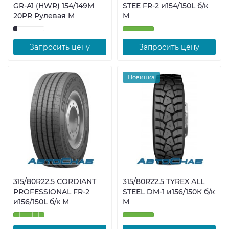
GR-A1 (HWR) 154/149M
STEE FR-2 и154/150L б/к
20PR Рулевая М
М
Запросить цену
Запросить цену
Новинка
315/80R22.5 CORDIANT
315/80R22.5 TYREX ALL
PROFESSIONAL FR-2
STEEL DM-1 и156/150К б/к
и156/150L б/к М
М