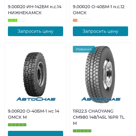
9.00R20 ИН-142БМ н.с.14
9.00R20 О-40БМ-1 н.с.12
НИЖНЕКАМСК
ОМСК
Запросить цену
Запросить цену
Новинка
9.00R20 О-40БМ-1 нс 14
11R22.5 CHAOYANG
ОМСК М
CM980 148/145L 16PR TL
М