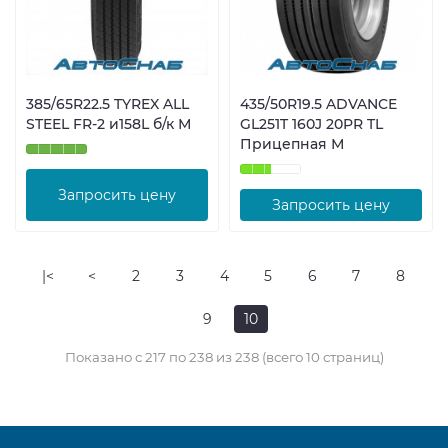
385/65R22.5 TYREX ALL
435/50R19.5 ADVANCE
STEEL FR-2 и158L б/к М
GL251T 160J 20PR TL
Прицепная М
Запросить цену
Запросить цену
|<
<
2
3
4
5
6
7
8
9
10
Показано с 217 по 238 из 238 (всего 10 страниц)