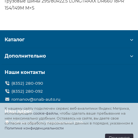
Грузовые шины 295/80R22.5 LONGTRAXX DR660 18PR
154/149M M+S
Каталог
Дополнительно
Наши контакты
(8352) 280-090
(8352) 280-092
romanov@snab-auto.ru
К нашему сайту подключен сервис веб-аналитики Яндекс Метрика,
Наш адрес
использующий
cookie-файлы
, чтобы сделать ваше пребывание на
нем максимально удобным. Оставаясь на сайте, вы даете свое
Чебоксары, ул. Якимовская 107А
согласие на обработку персональных данных в порядке, указанном в
Политике конфиденциальности
Принимаю