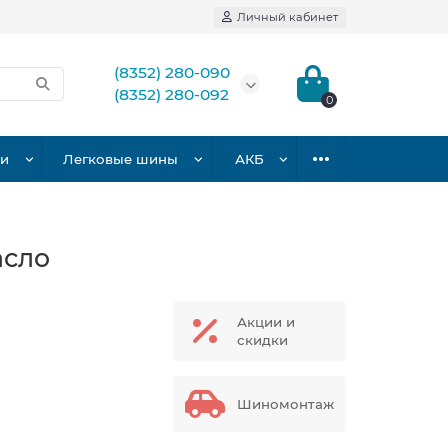
Личный кабинет
(8352) 280-090
(8352) 280-092
0
ки
Легковые шины
АКБ
асло
Акции и
скидки
Шиномонтаж