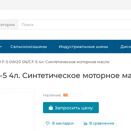
тегории
Сельскохозшины
Индустриальные шины
Дис
 F-S 0W20 SN/CF-5 4л. Синтетическое моторное масло
-5 4л. Синтетическое моторное м
Запросить цену
В закладки
В сравнение